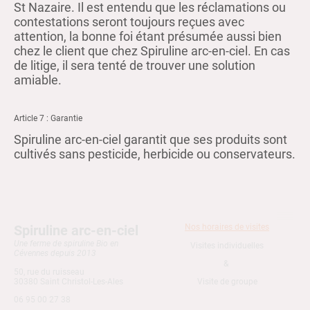
St Nazaire. Il est entendu que les réclamations ou
contestations seront toujours reçues avec
attention, la bonne foi étant présumée aussi bien
chez le client que chez Spiruline arc-en-ciel. En cas
de litige, il sera tenté de trouver une solution
amiable.
Article 7 : Garantie
Spiruline arc-en-ciel garantit que ses produits sont
cultivés sans pesticide, herbicide ou conservateurs.
Spiruline arc-en-ciel
Nos horaires de visites
Une ferme de spiruline Bio en
Visites individuelles
Cévennes depuis 2013
&
50, rue du ruisseau
30380 Saint Christol-Les-Ales
Visite de groupe
06 95 00 27 38